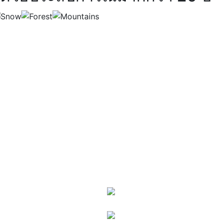
เราและทีมงานให้คำปรึกษาครบวงจร เรามุ่ง
เน้นที่การใช้งาน ความคงทน แข็งแรง รวมถึง
ความปลอดภัยของลูกค้า เรารับงานทุกชนิดไม่
ว่างานเล็กหรืองานใหญ่ บ้านพักอาศัย อาคาร
สำนักงานห้อมบริการหลังการขายโดยงานทุกชิ้น
เรามีทีมช่างที่ชำนาญการมาด้วยประสบกาณ์
เราจึงมั่นใจในสินค้าของเราเป็นอย่างมาก ที่จะ
ไม่ทำให้ลูกค้าผิดหวัง 100%